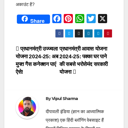
अकाउंट है?
F
Pi
W
T
X
Share
a
nt
h
wi
c
er
at
tt
e
e
s
er
Post
प्रधानमंत्री उज्ज्वला
प्रधानमंत्री आवास योजना
b
st
A
योजना 2024-25: अब
2024-25: पक्का घर पाने
navigation
o
p
मुफ्त गैस कनेक्शन पाएं
की सबसे भरोसेमंद सरकारी
o
p
ऐसे!
योजना
k
By
Vipul Sharma
दीपावली इंडिया (ज्ञान का आध्यात्मिक
प्रकाश) एक हिंदी ब्लॉगिंग वेबसाइट हैं