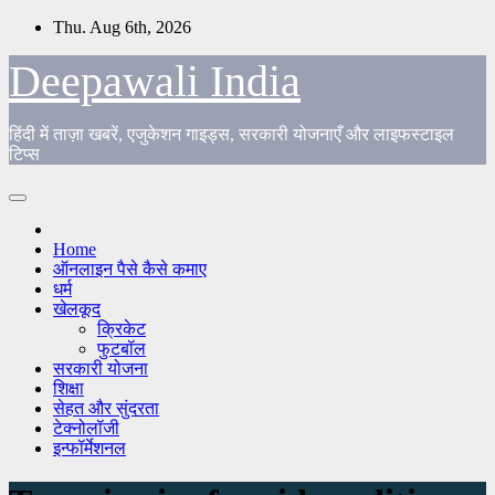
Skip
Thu. Aug 6th, 2026
to
content
Deepawali India
हिंदी में ताज़ा खबरें, एजुकेशन गाइड्स, सरकारी योजनाएँ और लाइफस्टाइल
टिप्स
Home
ऑनलाइन पैसे कैसे कमाए
धर्म
खेलकूद
क्रिकेट
फुटबॉल
सरकारी योजना
शिक्षा
सेहत और सुंदरता
टेक्नोलॉजी
इन्फॉर्मेशनल