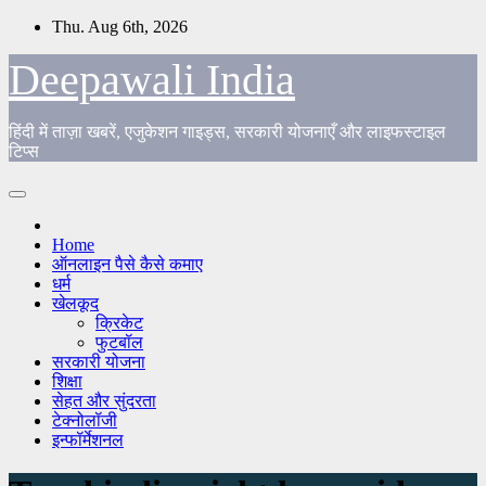
Skip
Thu. Aug 6th, 2026
to
content
Deepawali India
हिंदी में ताज़ा खबरें, एजुकेशन गाइड्स, सरकारी योजनाएँ और लाइफस्टाइल
टिप्स
Home
ऑनलाइन पैसे कैसे कमाए
धर्म
खेलकूद
क्रिकेट
फुटबॉल
सरकारी योजना
शिक्षा
सेहत और सुंदरता
टेक्नोलॉजी
इन्फॉर्मेशनल