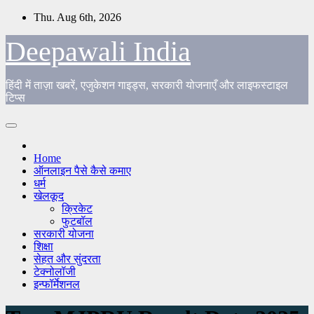
Skip
Thu. Aug 6th, 2026
to
content
Deepawali India
हिंदी में ताज़ा खबरें, एजुकेशन गाइड्स, सरकारी योजनाएँ और लाइफस्टाइल
टिप्स
Home
ऑनलाइन पैसे कैसे कमाए
धर्म
खेलकूद
क्रिकेट
फुटबॉल
सरकारी योजना
शिक्षा
सेहत और सुंदरता
टेक्नोलॉजी
इन्फॉर्मेशनल