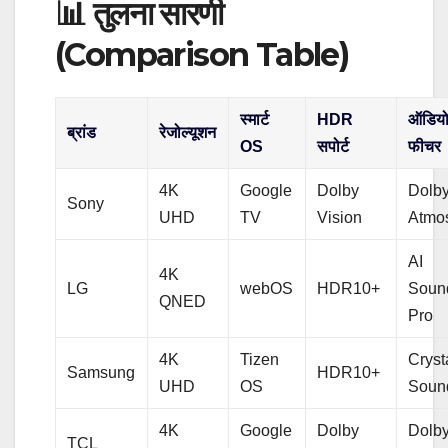
📊 तुलना सारणी
(Comparison Table)
स्मार्ट
HDR
ऑडिय
ब्रांड
रेजोल्यूशन
OS
सपोर्ट
फीचर
4K
Google
Dolby
Dolb
Sony
UHD
TV
Vision
Atmo
AI
4K
LG
webOS
HDR10+
Soun
QNED
Pro
4K
Tizen
Cryst
Samsung
HDR10+
UHD
OS
Soun
4K
Google
Dolby
Dolb
TCL