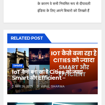
के कारण वे सभी नियमित रूप से दीपावली
इंडिया के लिए अपने बिचारो को लिखते हैं
RELATED POST
टेक्नोलॉजी
IoT कैसे बना रहा है Cities को ज्यादा
Smart और Efficient –
Complete Guide
APR 26, 2025
VIPUL SHARMA