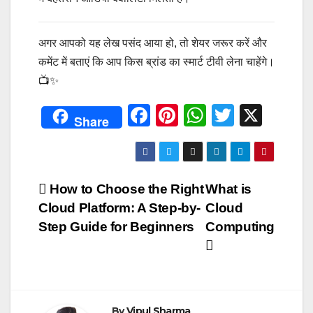
अगर आपको यह लेख पसंद आया हो, तो शेयर जरूर करें और
कमेंट में बताएं कि आप किस ब्रांड का स्मार्ट टीवी लेना चाहेंगे।
📺✨
F
Pi
W
T
X
Share
a
nt
h
wi
c
er
at
tt
e
e
s
er
Post
How to Choose the Right
What is
b
st
A
Cloud Platform: A Step-by-
Cloud
navigation
o
p
Step Guide for Beginners
Computing
o
p
k
By
Vipul Sharma